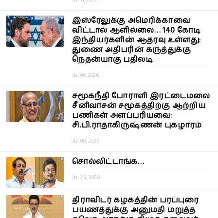
இஸ்ரேலுக்கு அமெரிக்காவை
விட்டால் ஆளில்லை… 140 கோடி
இந்தியர்களின் ஆதரவு உள்ளது:
துணை அதிபரின் கருத்துக்கு
நெதன்யாகு பதிலடி
Jul 06, 2026
சமூகநீதி போராளி இரட்டைமலை
சீனிவாசன் சமூகத்திற்கு ஆற்றிய
பணிகள் அளப்பரியவை:
சி.பி.ராதாகிருஷ்ணன் புகழாரம்
Jul 08, 2026
சொல்லிட்டாங்க…
Jul 28, 2026
திராவிடர் கழகத்தின் பரப்புரை
பயணத்துக்கு அனுமதி மறுத்த