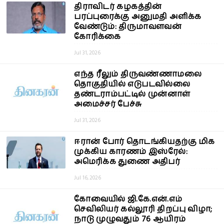
திராவிடர் கழகத்தின்
பரப்புரைக்கு அனுமதி அளிக்க
வேண்டும்: திருமாவளவன்
கோரிக்கை
Jul 31, 2026
எந்த ரீலும் திருவண்ணாமலை
தொகுதியில் எடுபடவில்லை
தண்டராம்பட்டில் முன்னாள்
அமைச்சர் பேச்சு
Jul 31, 2026
ஈரான் போர் தொடங்கியதற்கு மிக
முக்கிய காரணம் இஸ்ரேல்:
அமெரிக்க துணை அதிபர்
Jul 16, 2026
கோவையில் ஜி.கே.என்.எம்
செவிலியர் கல்லூரி திறப்பு விழா;
நாடு முழுவதும் 76 ஆயிரம்