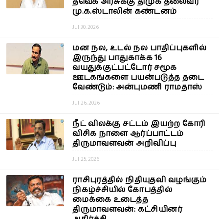
தவெக அரசுக்கு திமுக தலைவர்
மு.க.ஸ்டாலின் கண்டனம்
Jul 30, 2026
மன நல, உடல் நல பாதிப்புகளில்
இருந்து பாதுகாக்க 16
வயதுக்குட்பட்டோர் சமூக
ஊடகங்களை பயன்படுத்த தடை
வேண்டும்: அன்புமணி ராமதாஸ்
Jul 26, 2026
நீட் விலக்கு சட்டம் இயற்ற கோரி
விசிக நாளை ஆர்ப்பாட்டம்
திருமாவளவன் அறிவிப்பு
Jul 25, 2026
ராசிபுரத்தில் நிதியுதவி வழங்கும்
நிகழ்ச்சியில் கோபத்தில்
மைக்கை உடைத்த
திருமாவளவன்: கட்சியினர்