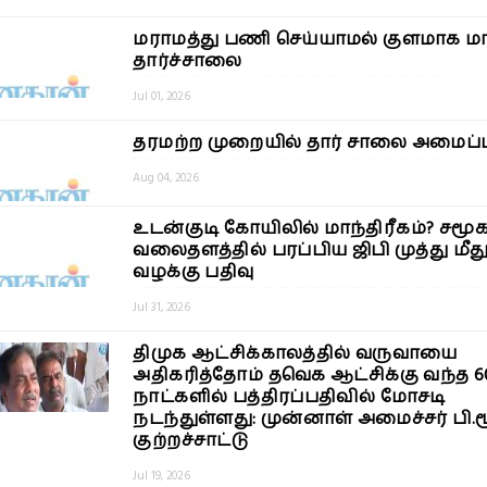
மராமத்து பணி செய்யாமல் குளமாக ம
தார்ச்சாலை
Jul 01, 2026
தரமற்ற முறையில் தார் சாலை அமைப்ப
Aug 04, 2026
உடன்குடி கோயிலில் மாந்திரீகம்? சமூ
வலைதளத்தில் பரப்பிய ஜிபி முத்து மீத
வழக்கு பதிவு
Jul 31, 2026
திமுக ஆட்சிக்காலத்தில் வருவாயை
அதிகரித்தோம் தவெக ஆட்சிக்கு வந்த 6
நாட்களில் பத்திரப்பதிவில் மோசடி
நடந்துள்ளது: முன்னாள் அமைச்சர் பி.மூ
குற்றச்சாட்டு
Jul 19, 2026