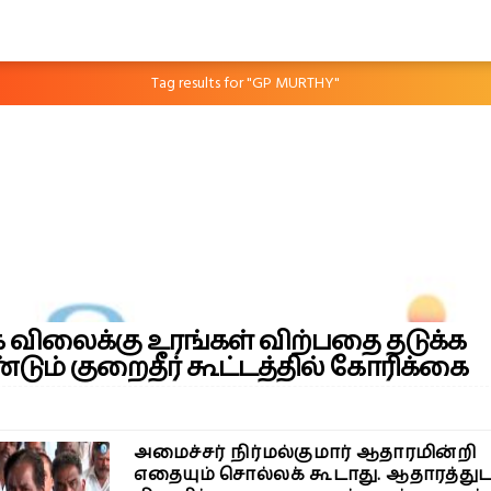
Tag results for "GP MURTHY"
 விலைக்கு உரங்கள் விற்பதை தடுக்க
டும் குறைதீர் கூட்டத்தில் கோரிக்கை
அமைச்சர் நிர்மல்குமார் ஆதாரமின்றி
எதையும் சொல்லக் கூடாது. ஆதாரத்து