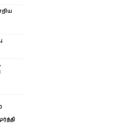
ாறிய
ு
க
ு
0
ர்த்தி