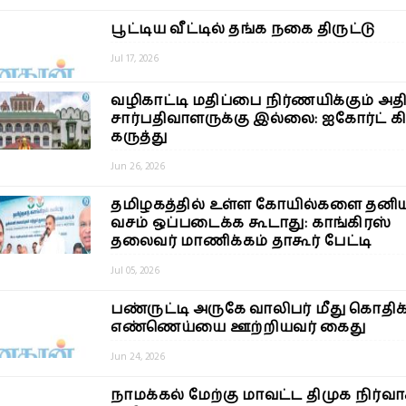
பூட்டிய வீட்டில் தங்க நகை திருட்டு
Jul 17, 2026
வழிகாட்டி மதிப்பை நிர்ணயிக்கும் அத
சார்பதிவாளருக்கு இல்லை: ஐகோர்ட் 
கருத்து
Jun 26, 2026
தமிழகத்தில் உள்ள கோயில்களை தனிய
வசம் ஒப்படைக்க கூடாது: காங்கிரஸ்
தலைவர் மாணிக்கம் தாகூர் பேட்டி
Jul 05, 2026
பண்ருட்டி அருகே வாலிபர் மீது கொதிக்
எண்ணெய்யை ஊற்றியவர் கைது
Jun 24, 2026
நாமக்கல் மேற்கு மாவட்ட திமுக நிர்வா