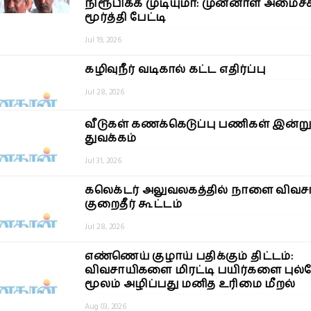
நிரூபிக்க முடியுமா: முன்னாள் அமைச்ச
மூர்த்தி பேட்டி
Jul 19, 2026
கழிவுநீர் வடிகால் கட்ட எதிர்ப்பு
Jul 28, 2026
வீடுகள் கணக்கெடுப்பு பணிகள் இன்ற
துவக்கம்
Jul 31, 2026
கலெக்டர் அலுவலகத்தில் நாளை விவச
குறைதீர் கூட்டம்
Jul 28, 2026
எண்ணெய் குழாய் பதிக்கும் திட்டம்:
விவசாயிகளை மிரட்டி பயிர்களை புல்
மூலம் அழிப்பது மனித உரிமை மீறல்
Aug 03, 2026